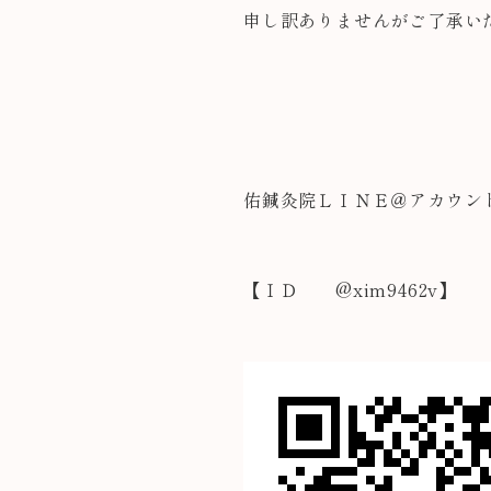
申し訳ありませんがご了承い
佑鍼灸院ＬＩＮＥ＠アカウン
【ＩＤ @xim9462v】